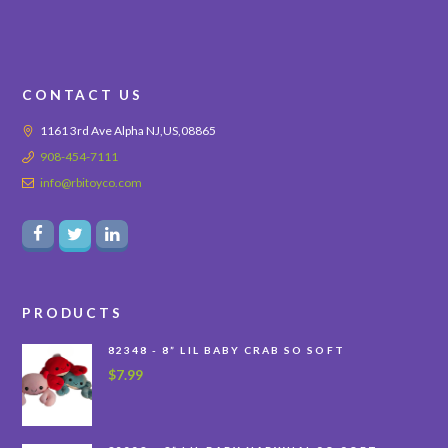
CONTACT US
1161 3rd Ave Alpha NJ,US,08865
908-454-7111
info@rbitoyco.com
PRODUCTS
82348 - 8” LIL BABY CRAB SO SOFT
$
7.99