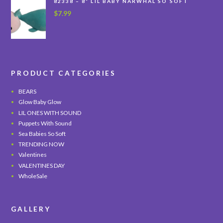
82338 – 8” LIL BABY NARWHAL SO SOFT
$
7.99
PRODUCT CATEGORIES
BEARS
Glow Baby Glow
LIL ONES WITH SOUND
Puppets With Sound
Sea Babies So Soft
TRENDING NOW
Valentines
VALENTINES DAY
WholeSale
GALLERY