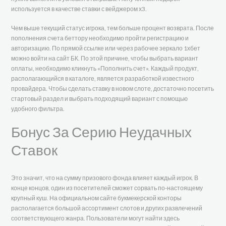
используется в качестве ставки с вейджером х3.
Чем выше текущий статус игрока, тем больше процент возврата. После
пополнения счета беттору необходимо пройти регистрацию и
авторизацию. По прямой ссылке или через рабочее зеркало 1хбет
можно войти на сайт БК. По этой причине, чтобы выбрать вариант
оплаты, необходимо кликнуть «Пополнить счет». Каждый продукт,
располагающийся в каталоге, является разработкой известного
провайдера. Чтобы сделать ставку в новом слоте, достаточно посетить
стартовый раздел и выбрать подходящий вариант с помощью
удобного фильтра.
Бонус За Серию Неудачных
Ставок
Это значит, что на сумму призового фонда влияет каждый игрок. В
конце концов, один из посетителей сможет сорвать по-настоящему
крупный куш. На официальном сайте букмекерской конторы
располагается большой ассортимент слотов и других развлечений
соответствующего жанра. Пользователи могут найти здесь