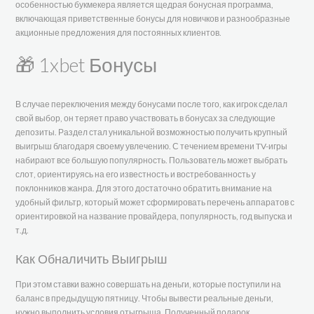
особенностью букмекера является щедрая бонусная программа,
включающая приветственные бонусы для новичков и разнообразные
акционные предложения для постоянных клиентов.
🎁 1xbet Бонусы
В случае переключения между бонусами после того, как игрок сделал
свой выбор, он теряет право участвовать в бонусах за следующие
депозиты. Раздел стал уникальной возможностью получить крупный
выигрыш благодаря своему увлечению. С течением времени TV-игры
набирают все большую популярность. Пользователь может выбрать
слот, ориентируясь на его известность и востребованность у
поклонников жанра. Для этого достаточно обратить внимание на
удобный фильтр, который может сформировать перечень аппаратов с
ориентировкой на название провайдера, популярность, год выпуска и
т.д.
Как Обналичить Выигрыш
При этом ставки важно совершать на деньги, которые поступили на
баланс в предыдущую пятницу. Чтобы вывести реальные деньги,
нужно выполнить условия отыгрыша. Полученный подарок