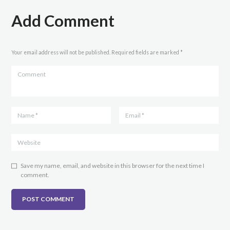
Add Comment
Your email address will not be published. Required fields are marked *
Save my name, email, and website in this browser for the next time I
comment.