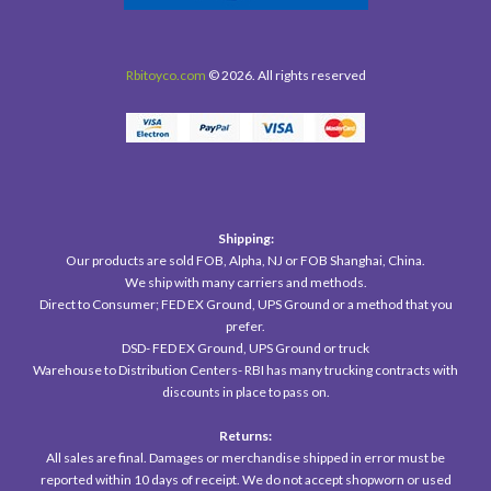
Rbitoyco.com
© 2026. All rights reserved
Shipping:
Our products are sold FOB, Alpha, NJ or FOB Shanghai, China.
We ship with many carriers and methods.
Direct to Consumer; FED EX Ground, UPS Ground or a method that you
prefer.
DSD- FED EX Ground, UPS Ground or truck
Warehouse to Distribution Centers- RBI has many trucking contracts with
discounts in place to pass on.
Returns:
All sales are final. Damages or merchandise shipped in error must be
reported within 10 days of receipt. We do not accept shopworn or used