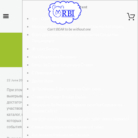
Content
Bet – Официальный Сайт
Мобильная Версия Казино 1xbet И Как На Ней Играть
Can't BEAR to be without one
Всего Доступно Порядка 50 Вариантов Среди Них
Популярные:
🎁 1xbet Бонусы
HOME
1XBET RUSSIAN
Как Обналичить Выигрыш
Бонус За Серию Неудачных Ставок
С Помощью Почты
22 June 2023
by
rbiadmin
in
1xbet Russian
3572
0
0
Другие Игры
😵 Проблемы С Доступом На Сайт 1xbet
При этом беттер может не только наслаждаться процессом, но и
выигрывать крупные суммы. После выбора подходящего события
Ставки На Спорт В 1xbet Casino
достаточно выбрать сумму ставки и подтвердить свое намерение
Актуально Ли Рабочее Зеркало 1xbet На Сегодня На
участвовать в очередном пари. Официальный сайт 1XBET предлагает
Вашем Сайте?
каталог, в котором представлены не только ключевые матчи, победа в
Как Войти На Официальный Сайт 1хбет Через Зеркало?
которых может принести команде статус чемпиона, но и регулярные
события.
Самые Популярные Игры Казино В 1хбет
Bet Зеркало Рабочее На Сегодня