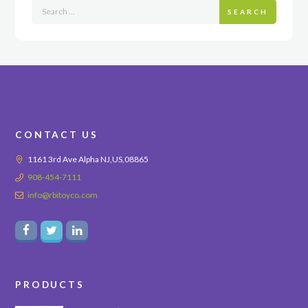
SEARCH
CONTACT US
1161 3rd Ave Alpha NJ,US,08865
908-454-7111
info@rbitoyco.com
PRODUCTS