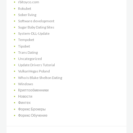
rbitoyco.com
Rokubet
Sober living
Software development
Sugar Baby Dating Sites
System-DLL-Update
Tempobet
Tipobet
Trans Dating
Uncategorized
Update Drivers Tutorial
VulkanVegas Poland
Who Is Blake Shelton Dating
Windows
Криптообменники
Новости
Финтех
Форекс Брокеры
Форекс Обучение