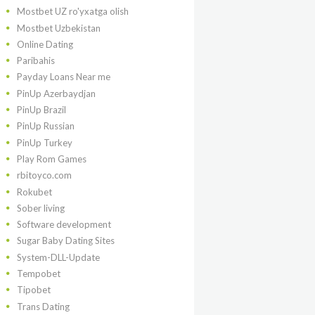
Mostbet UZ ro'yxatga olish
Mostbet Uzbekistan
Online Dating
Paribahis
Payday Loans Near me
PinUp Azerbaydjan
PinUp Brazil
PinUp Russian
PinUp Turkey
Play Rom Games
rbitoyco.com
Rokubet
Sober living
Software development
Sugar Baby Dating Sites
System-DLL-Update
Tempobet
Tipobet
Trans Dating