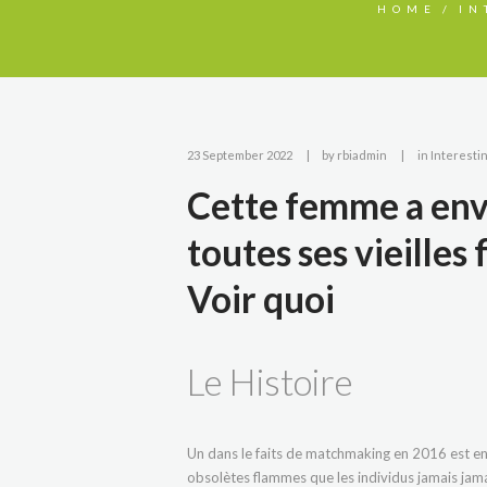
HOME
IN
23 September 2022
by
rbiadmin
in
Interesti
Cette femme a env
toutes ses vieilles
Voir quoi
Le Histoire
Un dans le faits de matchmaking en 2016 est en
obsolètes flammes que les individus jamais jamai