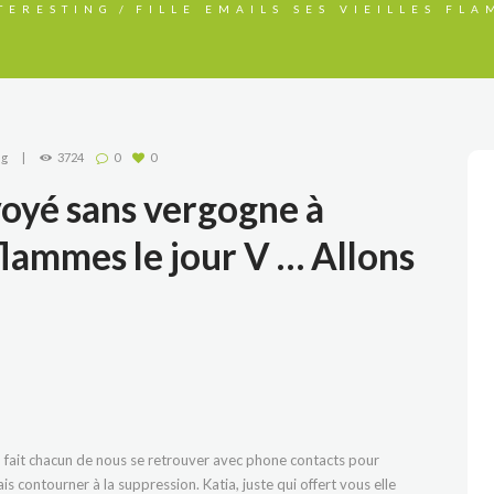
TERESTING
FILLE EMAILS SES VIEILLES FLA
ng
3724
0
0
oyé sans vergogne à
 flammes le jour V … Allons
 fait chacun de nous se retrouver avec phone contacts pour
s contourner à la suppression. Katia, juste qui offert vous elle