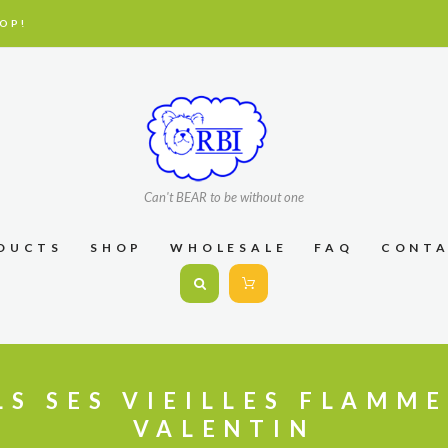
OP!
Can't BEAR to be without one
DUCTS
SHOP
WHOLESALE
FAQ
CONT
LS SES VIEILLES FLAMME
VALENTIN