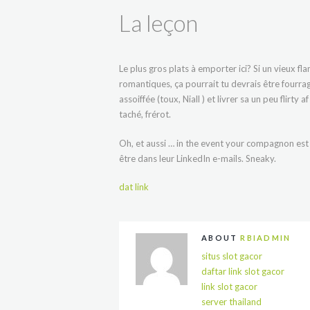
La leçon
Le plus gros plats à emporter ici? Si un vieux f
romantiques, ça pourrait tu devrais être fourra
assoiffée (toux, Niall ) et livrer sa un peu flirt
taché, frérot.
Oh, et aussi … in the event your compagnon est en
être dans leur LinkedIn e-mails. Sneaky.
dat link
ABOUT
RBIADMIN
situs slot gacor
daftar link slot gacor
link slot gacor
server thailand