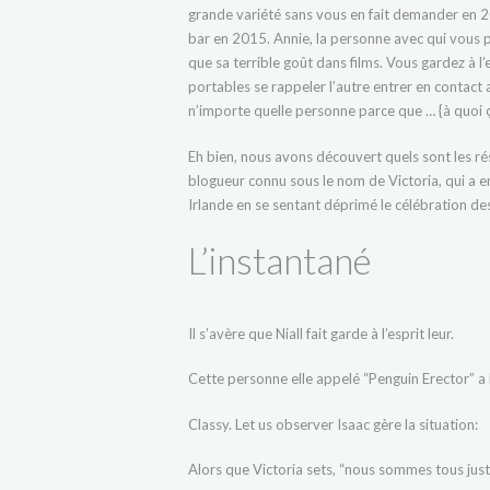
grande variété sans vous en fait demander en 2
bar en 2015. Annie, la personne avec qui vous p
que sa terrible goût dans films. Vous gardez à l’e
portables se rappeler l’autre entrer en contac
n’importe quelle personne parce que … {à quoi ç
Eh bien, nous avons découvert quels sont les rés
blogueur connu sous le nom de Victoria, qui a en
Irlande en se sentant déprimé le célébration d
L’instantané
Il s’avère que Niall fait garde à l’esprit leur.
Cette personne elle appelé “Penguin Erector” a 
Classy. Let us observer Isaac gère la situation:
Alors que Victoria sets, “nous sommes tous juste