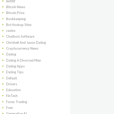
Bettilt
Bitcoin News
Bitcoin Price
Bookkeeping
Bst Hookup Sites
casino
Chatbots Software
Chrishell And Jason Dating
Cryptocurrency News
Dating
Dating A Divorced Man
Dating Apps
Dating Tips
Default
Drivers
Education
FinTech
Forex Trading
Free
Generative AI