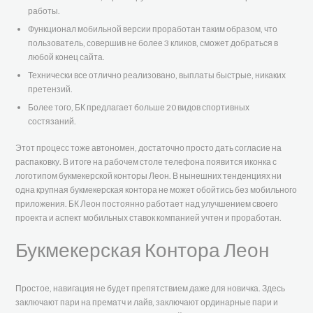
работы.
Функционал мобильной версии проработан таким образом, что
пользователь, совершив не более 3 кликов, сможет добраться в
любой конец сайта.
Технически все отлично реализовано, выплаты быстрые, никаких
претензий.
Более того, БК предлагает больше 20 видов спортивных
состязаний.
Этот процесс тоже автономен, достаточно просто дать согласие на
распаковку. В итоге на рабочем столе телефона появится иконка с
логотипом букмекерской конторы Леон. В нынешних тенденциях ни
одна крупная букмекерская контора не может обойтись без мобильного
приложения. БК Леон постоянно работает над улучшением своего
проекта и аспект мобильных ставок компанией учтен и проработан.
Букмекерская Контора Леон
Простое, навигация не будет препятствием даже для новичка. Здесь
заключают пари на прематч и лайв, заключают ординарные пари и