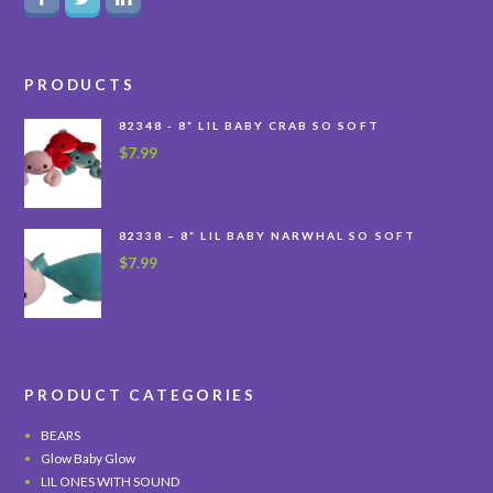
PRODUCTS
82348 - 8” LIL BABY CRAB SO SOFT
$
7.99
82338 – 8” LIL BABY NARWHAL SO SOFT
$
7.99
PRODUCT CATEGORIES
BEARS
Glow Baby Glow
LIL ONES WITH SOUND