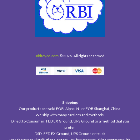
Rbitoyco.com
© 2026. All rights reserved
Shipping:
Our products are sold FOB, Alpha, NJ or FOB Shanghai, China.
We ship with many carriers and methods.
Direct to Consumer; FED EX Ground, UPS Ground or a method that you
prefer.
DSD- FED EX Ground, UPS Ground or truck
Warehouse to Distribution Centers- RBI has many trucking contracts with