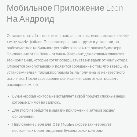
Мобильное Приложение Leon
На Андроид
Оставаясь на сайте, посетитель соглашается на использование cookie
a mianowicie файлов. После завершения загрузки и установки, на
рабочем столе мобильного устройства появится значок букмекера.
Приложение от БК Леон – отличный вариант для активных клиентов
этой компании, которые хотят совершать ставки вдали от компьютера.
Откроется окно установки и появится сообщение о том, что завершить
установку нельзя, так как программа была получена из неизвестного
источника. После завершения скачивания нужно открыть файл с
расширением. apk.
Букмекерская контора не вставляет в свой продукт сложные вещи,
которые влияют на загрузку.
Для этого перейдите в магазин приложений, затем в раздел
обновлений.
Приложение Леон для iOS и Mobilne скорее заинтересует
постоянных клиентов данной букмекерской конторы.