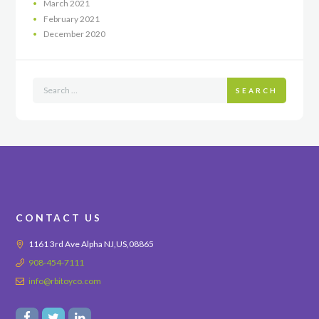
March
2021
February
2021
December
2020
SEARCH
CONTACT US
1161 3rd Ave Alpha NJ,US,08865
908-454-7111
info@rbitoyco.com