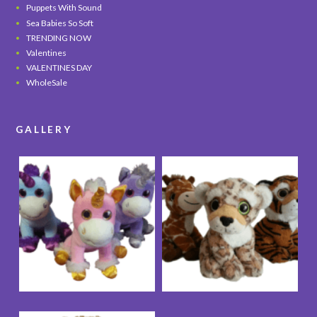
Puppets With Sound
Sea Babies So Soft
TRENDING NOW
Valentines
VALENTINES DAY
WholeSale
GALLERY