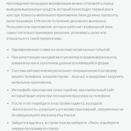
прохождения процедуры верификации можно отправлять перед
выводом выигранных средств, который происходит первый раз в
конторе. Клиенты мобильного приложения Леон должны заплатить
налог в размере 13% после получения денежного выигрыша.
Пользователи приложения, которое работает в офшорной зоне,
самостоятельно принимают решение, уплачивать налог или
отказаться от такой прерогативы.
Одновременная ставка на несколько несвязанных событий.
При регистрации находим желтую кнопку в правом верхнем углу,
кликаем на нее и заполняем данные в появившейся форме.
Система автоматически распознает операционную платформу
вашего телефона, в нашем случае – Android, и предложит загрузить
мобильное приложение.
Интерфейс приложения точно такой же, как и мобильный сайт,
который видит игрок при посещении браузера на телефоне.
После этого перейдите в настройки гаджета, в разделе
«Безопасность» разрешить установку приложений, загруженных не
из официального магазина Play Market.
Зайдите в App Store, в строке поиска наберите «Леон» и выберите
первую программу из списка.